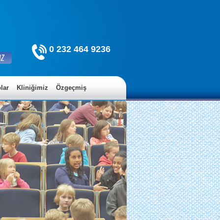
0 232 464 9236
lar
Kliniğimiz
Özgeçmiş