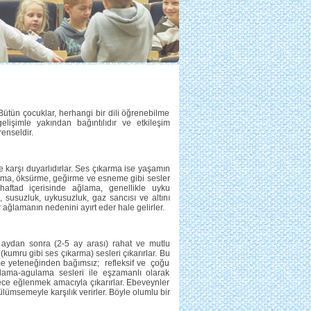
 Bütün çocuklar, herhangi bir dili öğrenebilme
gelişimle yakından bağıntılıdır ve etkileşim
renseldir.
e karşı duyarlıdırlar. Ses çıkarma ise yaşamın
lama, öksürme, geğirme ve esneme gibi sesler
ki haftad içerisinde ağlama, genellikle uyku
, susuzluk, uykusuzluk, gaz sancısı ve altını
 ağlamanın nedenini ayırt eder hale gelirler.
2. aydan sonra (2-5 ay arası) rahat ve mutlu
kumru gibi ses çıkarma) sesleri çıkarırlar. Bu
tme yeteneğinden bağımsız; refleksif ve çoğu
ldama-agulama sesleri ile eşzamanlı olarak
ece eğlenmek amacıyla çıkarırlar. Ebeveynler
ümsemeyle karşılık verirler. Böyle olumlu bir