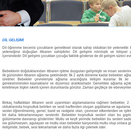
DİL GELİŞİMİ
Dil öğrenme becerisi çocukların genetiksel olarak sahip oldukları bir yetenektir.
yeteneğine doğuştan itibaren sahiptirler. Dil gelişimi nörolojik ve bilişsel 
içersindedir. Dil gelişimi çocuktan çocuğa faklılık gösterse de dil gelişim süreci ev
Bebeklerin doğduklarından itibaren işitme duyguları gelişmiştir ve insan seslerin
ilk gününden itibaren ağlama şeklindedir. İlk 2 aylık döneme kadar bebekler ağ
üretirler. Bebekler çevreleriyle ağlama aracılığıyla iletişim kurarlar. İlk i
gereksiniminden kaynaklanır ve düzensiz aralıklarladır. Genellikle ağlama açlık
kirletmeye ilişkin sıkıntı içeren durumlarda görülür. Zaman geçtikçe de ebeveynler
Birkaç haftalıktan itibaren sesli uyarımları algılamalarına rağmen bebekler, 
olduklarında hoşnutluk belirten ve sesli harflerden oluşan gıgıldama ve agulama (
sesler öğrenilmemiş; genel, basit ve rastgele olan; çevresel etkenlerden ve işi
bir daha tekrarlanmayan seslerdir. Bebekler hoşnutluk sesleri olan bu gıgı
gülümseme davranışı gösterirler. Mutlu ve keyfi yerinde bebekler bu sesleri sad
ise gülümseyen, agulayan ve mutlu olan bebekler karşısında mutlu olup onlara gül
iletişimde, bebek, sesi tekrarlamak ve daha fazla ilgi çekmek ister.