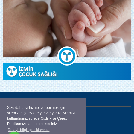
İLETİŞİM
Size daha iyi hizmet verebilmek için
sitemizde çerezlere yer veriyoruz. Sitemizi
Aliçetinkaya Bulvarı Karaahmetoğlu apt.
kullandığınız sürece Gizlilik ve Çerez
No:52 K: 4 D:13
Politikamızı kabul etmektesiniz.
Detaylı bilgi için tıklayınız.
ALSANCAK / İZMİR