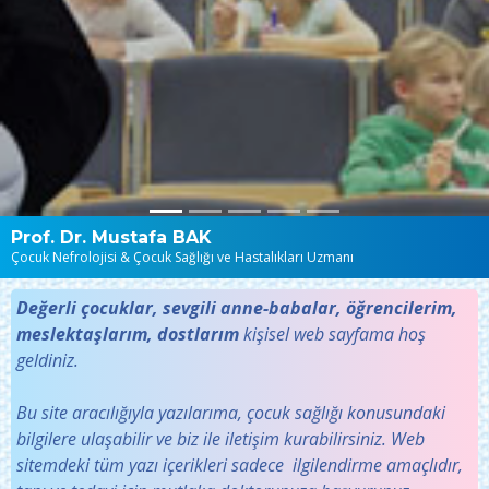
Prof. Dr. Mustafa BAK
Çocuk Nefrolojisi & Çocuk Sağlığı ve Hastalıkları Uzmanı
Değerli çocuklar, sevgili anne-babalar, öğrencilerim,
meslektaşlarım, dostlarım
kişisel web sayfama hoş
geldiniz.
Bu site aracılığıyla yazılarıma, çocuk sağlığı konusundaki
bilgilere ulaşabilir ve biz ile iletişim kurabilirsiniz. Web
sitemdeki tüm yazı içerikleri sadece ilgilendirme amaçlıdır,