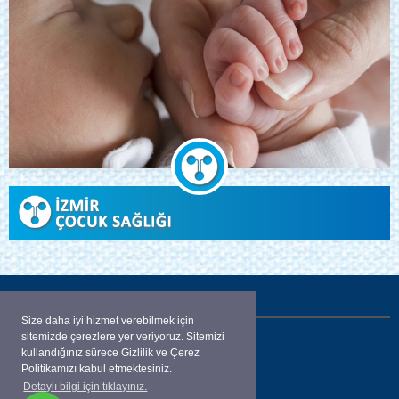
İLETİŞİM
Size daha iyi hizmet verebilmek için
sitemizde çerezlere yer veriyoruz. Sitemizi
Aliçetinkaya Bulvarı Karaahmetoğlu apt.
kullandığınız sürece Gizlilik ve Çerez
No:52 K: 4 D:13
Politikamızı kabul etmektesiniz.
Detaylı bilgi için tıklayınız.
ALSANCAK / İZMİR