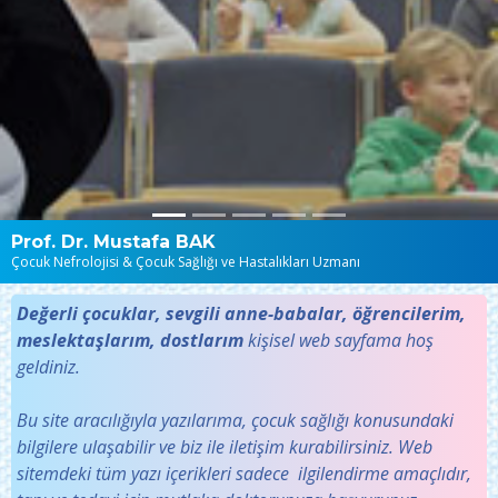
Prof. Dr. Mustafa BAK
Çocuk Nefrolojisi & Çocuk Sağlığı ve Hastalıkları Uzmanı
Değerli çocuklar, sevgili anne-babalar, öğrencilerim,
meslektaşlarım, dostlarım
kişisel web sayfama hoş
geldiniz.
Bu site aracılığıyla yazılarıma, çocuk sağlığı konusundaki
bilgilere ulaşabilir ve biz ile iletişim kurabilirsiniz. Web
sitemdeki tüm yazı içerikleri sadece ilgilendirme amaçlıdır,