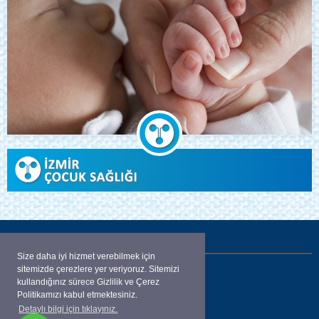
İLETİŞİM
Size daha iyi hizmet verebilmek için
sitemizde çerezlere yer veriyoruz. Sitemizi
Aliçetinkaya Bulvarı Karaahmetoğlu apt.
kullandığınız sürece Gizlilik ve Çerez
No:52 K: 4 D:13
Politikamızı kabul etmektesiniz.
Detaylı bilgi için tıklayınız.
ALSANCAK / İZMİR