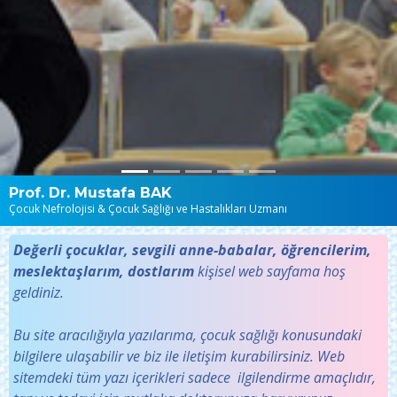
Prof. Dr. Mustafa BAK
Çocuk Nefrolojisi & Çocuk Sağlığı ve Hastalıkları Uzmanı
Değerli çocuklar, sevgili anne-babalar, öğrencilerim,
meslektaşlarım, dostlarım
kişisel web sayfama hoş
geldiniz.
Bu site aracılığıyla yazılarıma, çocuk sağlığı konusundaki
bilgilere ulaşabilir ve biz ile iletişim kurabilirsiniz. Web
sitemdeki tüm yazı içerikleri sadece ilgilendirme amaçlıdır,