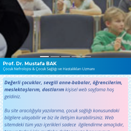
Prof. Dr. Mustafa BAK
Çocuk Nefrolojisi & Çocuk Sağlığı ve Hastalıkları Uzmanı
Değerli çocuklar, sevgili anne-babalar, öğrencilerim,
meslektaşlarım, dostlarım
kişisel web sayfama hoş
geldiniz.
Bu site aracılığıyla yazılarıma, çocuk sağlığı konusundaki
bilgilere ulaşabilir ve biz ile iletişim kurabilirsiniz. Web
sitemdeki tüm yazı içerikleri sadece ilgilendirme amaçlıdır,