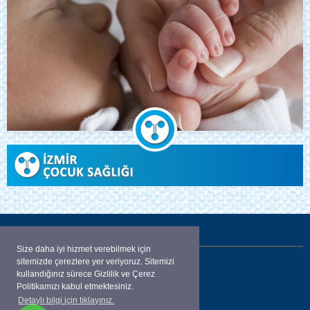
İLETİŞİM
Size daha iyi hizmet verebilmek için
sitemizde çerezlere yer veriyoruz. Sitemizi
Aliçetinkaya Bulvarı Karaahmetoğlu apt.
kullandığınız sürece Gizlilik ve Çerez
No:52 K: 4 D:13
Politikamızı kabul etmektesiniz.
Detaylı bilgi için tıklayınız.
ALSANCAK / İZMİR