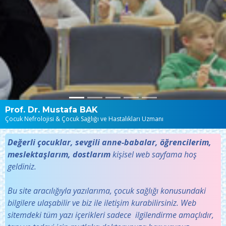
Prof. Dr. Mustafa BAK
Çocuk Nefrolojisi & Çocuk Sağlığı ve Hastalıkları Uzmanı
Değerli çocuklar, sevgili anne-babalar, öğrencilerim,
meslektaşlarım, dostlarım
kişisel web sayfama hoş
geldiniz.
Bu site aracılığıyla yazılarıma, çocuk sağlığı konusundaki
bilgilere ulaşabilir ve biz ile iletişim kurabilirsiniz. Web
sitemdeki tüm yazı içerikleri sadece ilgilendirme amaçlıdır,