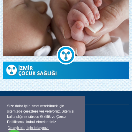
İLETİŞİM
Size daha iyi hizmet verebilmek için
sitemizde çerezlere yer veriyoruz. Sitemizi
Aliçetinkaya Bulvarı Karaahmetoğlu apt.
kullandığınız sürece Gizlilik ve Çerez
No:52 K: 4 D:13
Politikamızı kabul etmektesiniz.
Detaylı bilgi için tıklayınız.
ALSANCAK / İZMİR